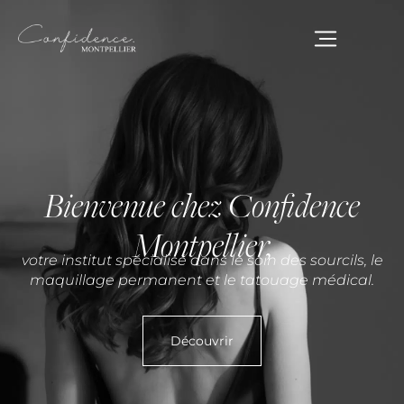
Aller
au
contenu
Bienvenue chez Confidence
Montpellier,
votre institut spécialisé dans le soin des sourcils, le
maquillage permanent et le tatouage médical.
Découvrir