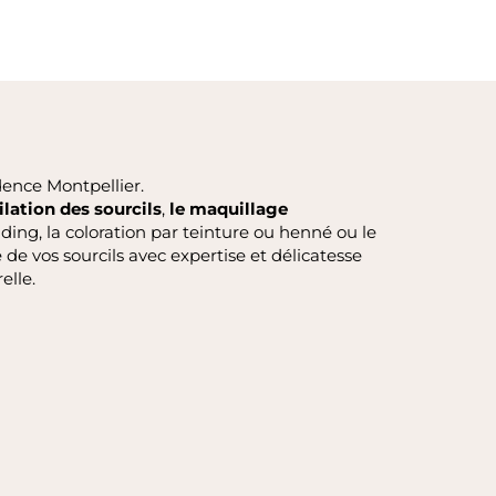
dence Montpellier.
pilation des sourcils
,
le
maquillage
ing, la coloration par teinture ou henné ou le
e de vos sourcils avec expertise et délicatesse
elle.